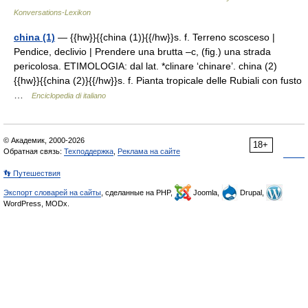
Konversations-Lexikon
china (1)
— {{hw}}{{china (1)}{{/hw}}s. f. Terreno scosceso |
Pendice, declivio | Prendere una brutta –c, (fig.) una strada
pericolosa. ETIMOLOGIA: dal lat. *clinare ‘chinare’. china (2)
{{hw}}{{china (2)}{{/hw}}s. f. Pianta tropicale delle Rubiali con fusto
…
Enciclopedia di italiano
© Академик, 2000-2026
18+
Обратная связь:
Техподдержка
,
Реклама на сайте
👣 Путешествия
Экспорт словарей на сайты
, сделанные на PHP,
Joomla,
Drupal,
WordPress, MODx.