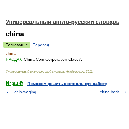
Универсальный англо-русский словарь
china
Толкование
Перевод
china
НАСДАК:
China.Com Corporation Class A
Универсальный англо-русский словарь
.
Академик.ру
.
2011
.
Игры ⚽
Поможем решить контрольную работу
chin-waging
china bark