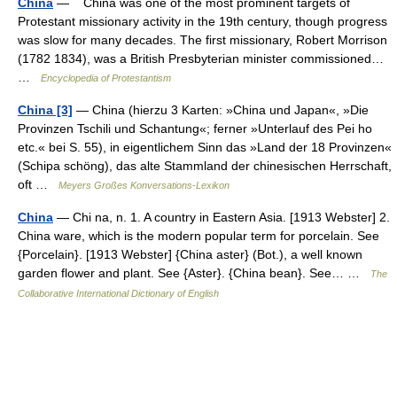
China
— China was one of the most prominent targets of
Protestant missionary activity in the 19th century, though progress
was slow for many decades. The first missionary, Robert Morrison
(1782 1834), was a British Presbyterian minister commissioned…
…
Encyclopedia of Protestantism
China [3]
— China (hierzu 3 Karten: »China und Japan«, »Die
Provinzen Tschili und Schantung«; ferner »Unterlauf des Pei ho
etc.« bei S. 55), in eigentlichem Sinn das »Land der 18 Provinzen«
(Schipa schöng), das alte Stammland der chinesischen Herrschaft,
oft …
Meyers Großes Konversations-Lexikon
China
— Chi na, n. 1. A country in Eastern Asia. [1913 Webster] 2.
China ware, which is the modern popular term for porcelain. See
{Porcelain}. [1913 Webster] {China aster} (Bot.), a well known
garden flower and plant. See {Aster}. {China bean}. See… …
The
Collaborative International Dictionary of English